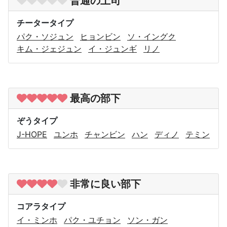
普通の上司
チータータイプ
パク・ソジュン
ヒョンビン
ソ・イングク
キム・ジェジュン
イ・ジュンギ
リノ
最高の部下
ぞうタイプ
J-HOPE
ユンホ
チャンビン
ハン
ディノ
テミン
非常に良い部下
コアラタイプ
イ・ミンホ
パク・ユチョン
ソン・ガン