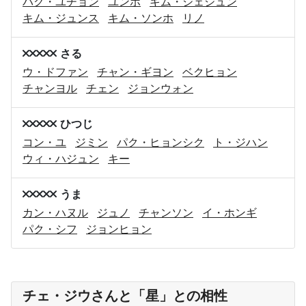
パク・ユチョン
ユンホ
キム・ジェジュン
キム・ジュンス
キム・ソンホ
リノ
さる
ウ・ドファン
チャン・ギヨン
ベクヒョン
チャンヨル
チェン
ジョンウォン
ひつじ
コン・ユ
ジミン
パク・ヒョンシク
ト・ジハン
ウィ・ハジュン
キー
うま
カン・ハヌル
ジュノ
チャンソン
イ・ホンギ
パク・シフ
ジョンヒョン
チェ・ジウさんと「星」との相性