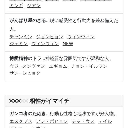
ミンギ
ジアン
がんばり屋のさる
…鋭い感受性と行動力を兼ね備えた
人。
チャンミン
ジョンヒョン
ウィンウィン
ジェミン
ウィンウィン
NEW
博愛精神のトラ
…神経質な雰囲気ですが温和な人。
ウジ
スングァン
ユギョム
チョン・イルフン
サン
ジヒョク
相性がイマイチ
ガンコ者のたぬき
…行動も性格も地味ですが好人物。
エスクプス
アン・ボヒョン
チャ・ウヌ
テイル
ジャニー
シオン