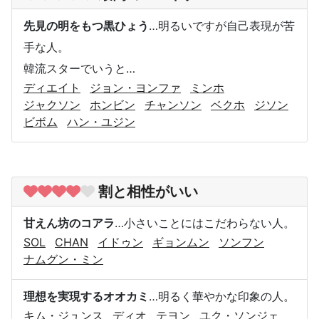
先見の明をもつ黒ひょう
…明るいですが自己表現が苦
手な人。
韓流スターでいうと…
ディエイト
ジョン・ヨンファ
ミンホ
ジャクソン
ホンビン
チャンソン
ベクホ
ジソン
ビボム
ハン・ユジン
割と相性がいい
甘えん坊のコアラ
…小さいことにはこだわらない人。
SOL
CHAN
イドゥン
ギョンムン
ソンフン
ナムグン・ミン
理想を実現するオオカミ
…明るく華やかな印象の人。
キム・ジュンス
ディオ
テヨン
ユク・ソンジェ