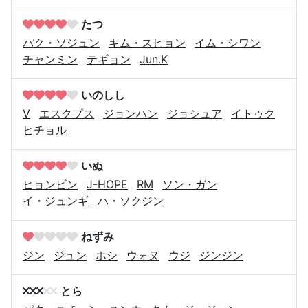
たつ
パク・ソジュン
キム・スヒョン
イム・シワン
チャンミン
テギョン
Jun.K
いのしし
V
エスクプス
ジョンハン
ジョシュア
イトゥク
ヒチョル
いぬ
ヒョンビン
J-HOPE
RM
ソン・ガン
イ・ジュンギ
ハ・ソクジン
ねずみ
ジン
ジュン
ホシ
ウォヌ
ウジ
ジンジン
とら