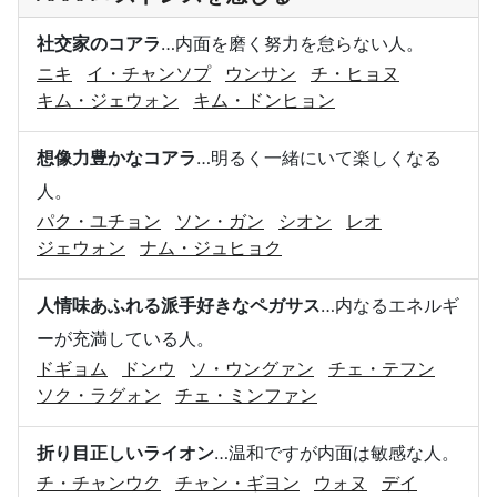
社交家のコアラ
…内面を磨く努力を怠らない人。
ニキ
イ・チャンソプ
ウンサン
チ・ヒョヌ
キム・ジェウォン
キム・ドンヒョン
想像力豊かなコアラ
…明るく一緒にいて楽しくなる
人。
パク・ユチョン
ソン・ガン
シオン
レオ
ジェウォン
ナム・ジュヒョク
人情味あふれる派手好きなペガサス
…内なるエネルギ
ーが充満している人。
ドギョム
ドンウ
ソ・ウングァン
チェ・テフン
ソク・ラグォン
チェ・ミンファン
折り目正しいライオン
…温和ですが内面は敏感な人。
チ・チャンウク
チャン・ギヨン
ウォヌ
デイ