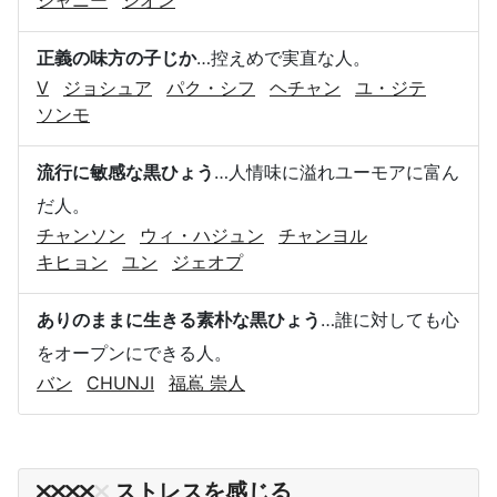
正義の味方の子じか
…控えめで実直な人。
V
ジョシュア
パク・シフ
ヘチャン
ユ・ジテ
ソンモ
流行に敏感な黒ひょう
…人情味に溢れユーモアに富ん
だ人。
チャンソン
ウィ・ハジュン
チャンヨル
キヒョン
ユン
ジェオプ
ありのままに生きる素朴な黒ひょう
…誰に対しても心
をオープンにできる人。
バン
CHUNJI
福嶌 崇人
ストレスを感じる