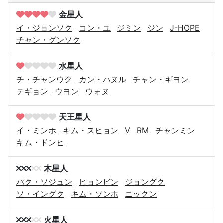
金星人
イ・ジョンソク
コン・ユ
ジミン
ジン
J-HOPE
チャン・グンソク
水星人
チ・チャンウク
カン・ハヌル
チャン・ギヨン
テギョン
ウヨン
ウォヌ
天王星人
イ・ミンホ
キム・スヒョン
V
RM
チャンミン
キム・ドンヒ
木星人
パク・ソジュン
ヒョンビン
ジョングク
ソ・イングク
キム・ソンホ
ニックン
火星人