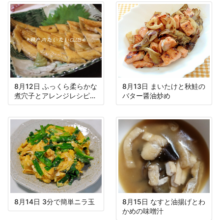
8月12日 ふっくら柔らかな
8月13日 まいたけと秋鮭の
煮穴子とアレンジレシピ付
バター醤油炒め
き
8月14日 3分で簡単ニラ玉
8月15日 なすと油揚げとわ
かめの味噌汁