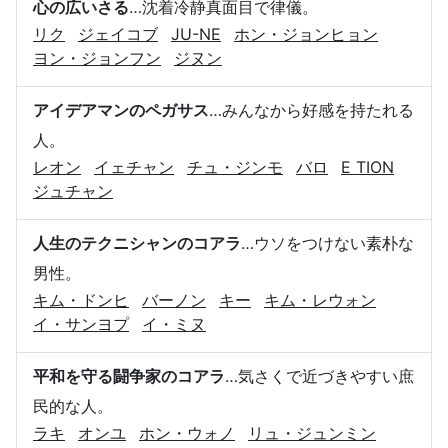
心の広いさる
…沈着冷静真面目で律儀。
リク
ジェイコブ
JU-NE
ホン・ジョンヒョン
ヨン・ジョンフン
ジヌン
アイデアマンのペガサス
…みんなから好感を持たれる
人。
レオン
イェチャン
チュ・ジンモ
バロ
E TION
ジュチャン
人生のテクニシャンのコアラ
…ウソをつけない素朴な
男性。
キム・ドンヒ
バーノン
キー
キム・レウォン
イ・サンヨプ
イ・ミヌ
平和を守る闘争家のコアラ
…気さくで近づきやすい庶
民的な人。
ラキ
オンユ
ホン・ウォノ
リュ・ジュンミン