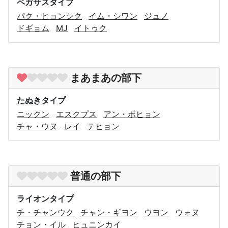
ペガサスタイプ
パク・ヒョンシク
イム・シワン
ジュノ
ドギョム
MJ
イトゥク
まあまあの部下
たぬきタイプ
ニックン
エスクプス
アン・ボヒョン
チャ・ウヌ
レイ
テヒョン
普通の部下
ライオンタイプ
チ・チャンウク
チャン・ギヨン
ウヨン
ウォヌ
チョン・イル
ヒュニンカイ