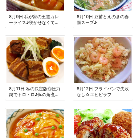
8月9日 我が家の王道カレ
8月10日 豆苗とえのきの春
ーライス♪寝かせなくても
雨スープ♪
美味しい♪
8月11日 私の決定版◎圧力
8月12日 フライパンで失敗
鍋でトロトロ♪豚の角煮＆
なし☆エビピラフ
大根