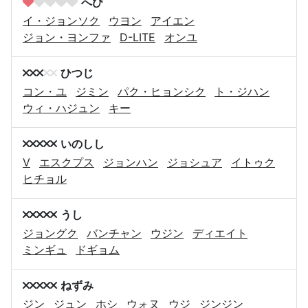
へび
イ・ジョンソク
ウヨン
アイエン
ジョン・ヨンファ
D-LITE
オンユ
ひつじ
コン・ユ
ジミン
パク・ヒョンシク
ト・ジハン
ウィ・ハジュン
キー
いのしし
V
エスクプス
ジョンハン
ジョシュア
イトゥク
ヒチョル
うし
ジョングク
バンチャン
ウジン
ディエイト
ミンギュ
ドギョム
ねずみ
ジン
ジュン
ホシ
ウォヌ
ウジ
ジンジン