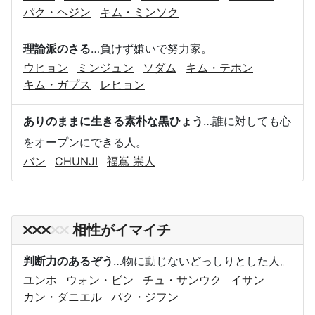
パク・ヘジン
キム・ミンソク
理論派のさる
…負けず嫌いで努力家。
ウヒョン
ミンジュン
ソダム
キム・テホン
キム・ガプス
レヒョン
ありのままに生きる素朴な黒ひょう
…誰に対しても心
をオープンにできる人。
バン
CHUNJI
福嶌 崇人
相性がイマイチ
判断力のあるぞう
…物に動じないどっしりとした人。
ユンホ
ウォン・ビン
チュ・サンウク
イサン
カン・ダニエル
パク・ジフン