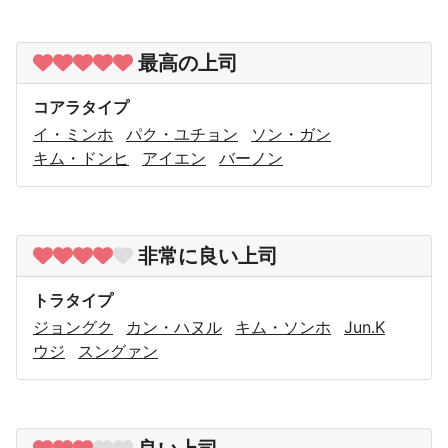
最高の上司
コアラタイプ
イ・ミンホ
パク・ユチョン
ソン・ガン
キム・ドンヒ
アイエン
バーノン
非常に良い上司
トラタイプ
ジョングク
カン・ハヌル
キム・ソンホ
Jun.K
ウジ
スングァン