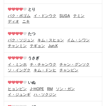
とり
パク・ボゴム
イ・ドンウク
SUGA
テミン
ディオ
ニキ
たつ
パク・ソジュン
キム・スヒョン
イム・シワン
チャンミン
テギョン
Jun.K
うさぎ
イ・ミンホ
チ・チャンウク
チャン・グンソク
ソ・イングク
キム・ドンヒ
チャンビン
いぬ
ヒョンビン
J-HOPE
RM
ソン・ガン
イ・ジュンギ
ハ・ソクジン