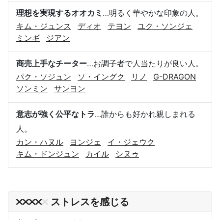
理想を実現するオオカミ
…明るく華やかな印象の人。
キム・ジュンス
ディオ
テヨン
ユク・ソンジェ
ミンギ
ジアン
商売上手なチーター
…お調子者で人当たりが良い人。
パク・ソジュン
ソ・イングク
リノ
G-DRAGON
ソンミン
サンヨン
意志が強く公平なトラ
…誰からも好かれ親しまれる
人。
カン・ハヌル
ヨンジェ
イ・ジェウク
キム・ドンジュン
カイル
シヌゥ
ストレスを感じる