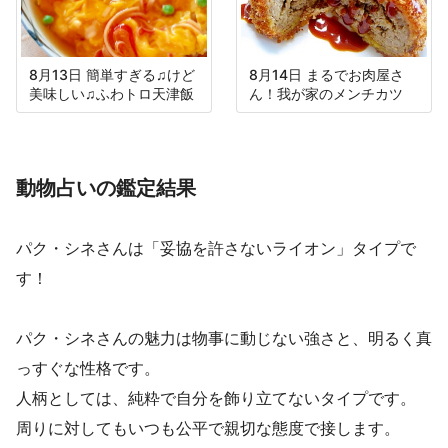
8月13日 簡単すぎる♫けど
8月14日 まるでお肉屋さ
美味しい♫ふわトロ天津飯
ん！我が家のメンチカツ
動物占いの鑑定結果
パク・シネさんは「妥協を許さないライオン」タイプで
す！
パク・シネさんの魅力は物事に動じない強さと、明るく真
っすぐな性格です。
人柄としては、純粋で自分を飾り立てないタイプです。
周りに対してもいつも公平で親切な態度で接します。