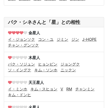
パク・シネさんと「星」との相性
金星人
イ・ジョンソク
コン・ユ
ジミン
ジン
J-HOPE
チャン・グンソク
木星人
パク・ソジュン
ヒョンビン
ジョングク
ソ・イングク
キム・ソンホ
ニックン
天王星人
イ・ミンホ
キム・スヒョン
V
RM
チャンミン
キム・ドンヒ
火星人