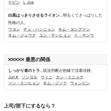
ケビン
L Joe
白黒はっきりさせるライオン
…明るくてさっぱりした
性格の人。
ウヨン
チュ・ハンニョン
キム・ヨングァン
キム・ジェウク
ユン・サンヒョン
イ・サンウ
最悪の関係
しっかり者のトラ
…状況判断が的確で沈着冷静。
Jun.K
ソンヨル
ウィニ
カン・ミニョク
ソン・スンヒョン
キム・ジソク
ウォンビン
上司/部下にするなら？