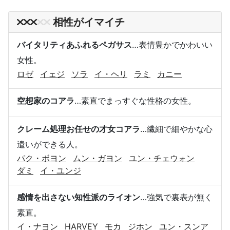
相性がイマイチ
バイタリティあふれるペガサス
…表情豊かでかわいい
女性。
ロゼ
イェジ
ソラ
イ・ヘリ
ラミ
カニー
空想家のコアラ
…素直でまっすぐな性格の女性。
クレーム処理お任せの才女コアラ
…繊細で細やかな心
遣いができる人。
パク・ボヨン
ムン・ガヨン
ユン・チェウォン
ダミ
イ・ユンジ
感情を出さない知性派のライオン
…強気で裏表が無く
素直。
イ・ナヨン
HARVEY
モカ
ジホン
ユン・スンア