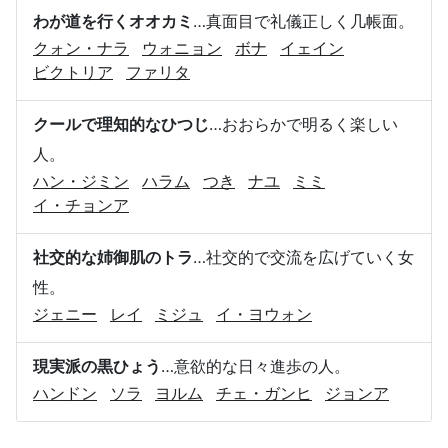
わが道を行くオオカミ
…真面目で礼儀正しく几帳面。
クォン・ナラ
ウォニョン
ボナ
イェイン
ビクトリア
ファリタ
クールで理知的なひつじ
…おおらかで明るく楽しい
人。
ハン・ジミン
ハラム
つき
ナユ
ミミ
イ・チョンア
社交的な姉御肌のトラ
…社交的で交流を広げていく女
性。
ジェニー
レイ
ミジュ
イ・ヨウォン
現実派の黒ひょう
…意欲的な日々進歩の人。
ハンドン
ソラ
ヨルム
チェ・ガンヒ
ジョンア