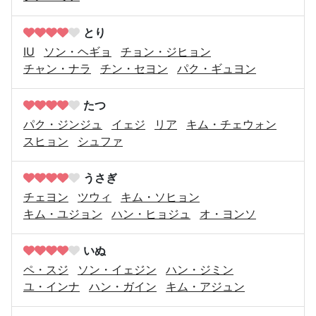
とり
IU
ソン・ヘギョ
チョン・ジヒョン
チャン・ナラ
チン・セヨン
パク・ギュヨン
たつ
パク・ジンジュ
イェジ
リア
キム・チェウォン
スヒョン
シュファ
うさぎ
チェヨン
ツウィ
キム・ソヒョン
キム・ユジョン
ハン・ヒョジュ
オ・ヨンソ
いぬ
ペ・スジ
ソン・イェジン
ハン・ジミン
ユ・インナ
ハン・ガイン
キム・アジュン