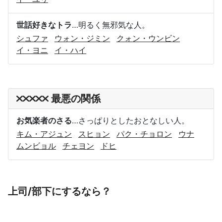
世話好きなトラ
…明るく無邪気な人。
シュファ
ウォン・ジミン
クォン・ウンビン
イ・ヨニ
イ・ハイ
最悪の関係
お気楽者のさる
…さっぱりとしたおとなしい人。
キム・アジュン
スヒョン
パク・チョロン
ウナ
ムンビョル
チェヨン
ドヒ
上司/部下にするなら？