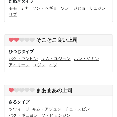
たぬきタイプ
モモ
ミナ
ソン・ヘギョ
ソン・ジヒョ
リュジン
リズ
そこそこ良い上司
ひつじタイプ
パク・ウンビン
キム・ユジョン
ハン・ジミン
アイリーン
ユジン
イソ
まあまあの上司
さるタイプ
ツウィ
IU
キム・アジュン
チェ・スビン
パク・ギュヨン
ソ・ヒョンジン