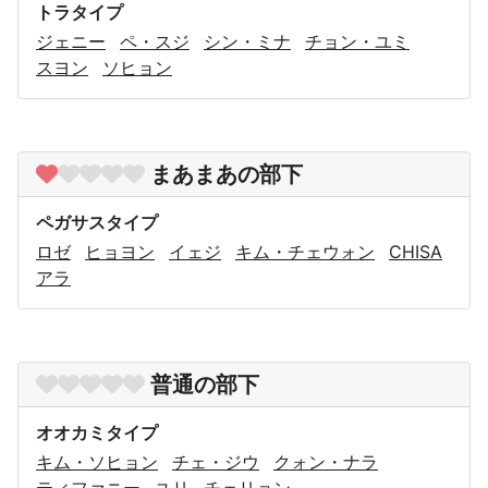
トラタイプ
ジェニー
ペ・スジ
シン・ミナ
チョン・ユミ
スヨン
ソヒョン
まあまあの部下
ペガサスタイプ
ロゼ
ヒョヨン
イェジ
キム・チェウォン
CHISA
アラ
普通の部下
オオカミタイプ
キム・ソヒョン
チェ・ジウ
クォン・ナラ
ティファニー
ユリ
チェリョン