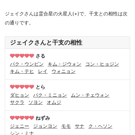
ジェイクさんは霊合星の火星人(+)で、干支との相性は次
の通りです。
ジェイクさんと干支の相性
さる
パク・ウンビン
キム・ジウォン
コン・ヒョジン
キム・テヒ
レイ
ウォニョン
とら
ダヒョン
パク・ミニョン
ムン・チェウォン
サクラ
ソヨン
オムジ
ねずみ
ジェニー
ジョンヨン
モモ
サナ
ク・ヘソン
シン・ミナ