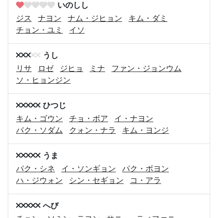
いのしし
ジス
ナヨン
ナム・ジヒョン
キム・ダミ
チョン・ユミ
イソ
うし
リサ
ロゼ
ジヒョ
ミナ
ファン・ジョンウム
ソ・ヒョンジン
ひつじ
キム・ゴウン
チョ・ボア
イ・ナヨン
パク・ソダム
クォン・ナラ
キム・ヨンジ
うま
パク・シネ
イ・ソンギョン
パク・ボヨン
ハ・ジウォン
シン・セギョン
コ・アラ
へび