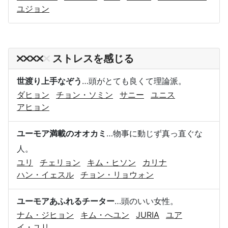
ユジョン
ストレスを感じる
世渡り上手なぞう
…頭がとても良くて理論派。
ダヒョン
チョン・ソミン
サニー
ユニス
アヒョン
ユーモア満載のオオカミ
…物事に動じず真っ直ぐな
人。
ユリ
チェリョン
キム・ヒソン
カリナ
ハン・イェスル
チョン・リョウォン
ユーモアあふれるチーター
…頭のいい女性。
ナム・ジヒョン
キム・へユン
JURIA
ユア
イ・ユリ