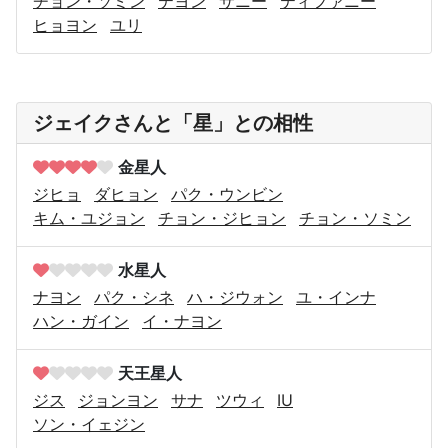
チョン・ソミン
テヨン
サニー
ティファニー
ヒョヨン
ユリ
ジェイクさんと「星」との相性
金星人
ジヒョ
ダヒョン
パク・ウンビン
キム・ユジョン
チョン・ジヒョン
チョン・ソミン
水星人
ナヨン
パク・シネ
ハ・ジウォン
ユ・インナ
ハン・ガイン
イ・ナヨン
天王星人
ジス
ジョンヨン
サナ
ツウィ
IU
ソン・イェジン