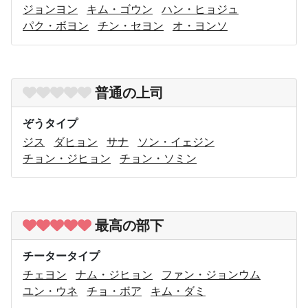
ジョンヨン
キム・ゴウン
ハン・ヒョジュ
パク・ボヨン
チン・セヨン
オ・ヨンソ
普通の上司
ぞうタイプ
ジス
ダヒョン
サナ
ソン・イェジン
チョン・ジヒョン
チョン・ソミン
最高の部下
チータータイプ
チェヨン
ナム・ジヒョン
ファン・ジョンウム
ユン・ウネ
チョ・ボア
キム・ダミ