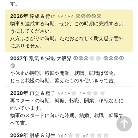
す。
2026年
達成 & 停止 ⭐⭐⭐⭐⭐
😨😨😨😨😨
物事を達成する時期。ぜひ、この時期に完成するよ
うにしてください。
八方ふさがりの時期。ただおとなしく耐え忍ぶ意外
にありません。
2027年
乱気 & 減退 大殺界
😨😨😨
😨😨😨😨
😨
小休止の時期。移転や開業、就職、転職は禁物。
じっと我慢の時期。蓄えたものを使いきって吉。
2028年
再会 & 種子 ⭐⭐⭐⭐
⭐⭐
再スタートの時期。就職、転職、開業、移転などに
向いています。
物事のスタートに向いた時期。結婚、就職、転職す
べて吉。
2029年
財成 & 緑生 ⭐⭐⭐
⭐⭐