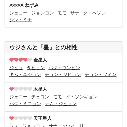
ねずみ
ジェニー
ジョンヨン
モモ
サナ
ク・ヘソン
シン・ミナ
ウジさんと「星」との相性
金星人
ジヒョ
ダヒョン
パク・ウンビン
キム・ユジョン
チョン・ジヒョン
チョン・ソミン
木星人
ジェニー
チェヨン
モモ
イ・ソンギョン
パク・ミニョン
ナム・ジヒョン
天王星人
ジス
ジョンヨン
サナ
ツウィ
IU