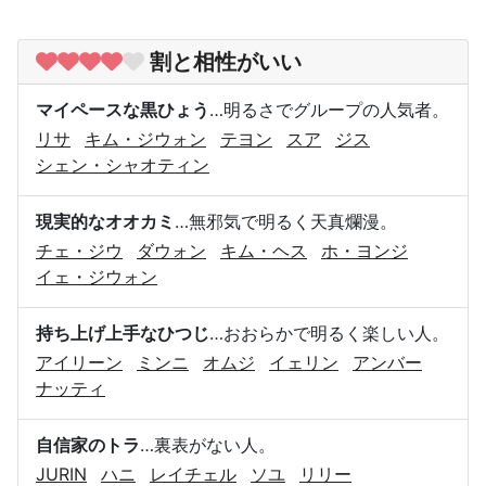
割と相性がいい
マイペースな黒ひょう
…明るさでグループの人気者。
リサ
キム・ジウォン
テヨン
スア
ジス
シェン・シャオティン
現実的なオオカミ
…無邪気で明るく天真爛漫。
チェ・ジウ
ダウォン
キム・ヘス
ホ・ヨンジ
イェ・ジウォン
持ち上げ上手なひつじ
…おおらかで明るく楽しい人。
アイリーン
ミンニ
オムジ
イェリン
アンバー
ナッティ
自信家のトラ
…裏表がない人。
JURIN
ハニ
レイチェル
ソユ
リリー