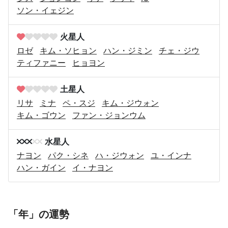
ソン・イェジン
火星人
ロゼ
キム・ソヒョン
ハン・ジミン
チェ・ジウ
ティファニー
ヒョヨン
土星人
リサ
ミナ
ペ・スジ
キム・ジウォン
キム・ゴウン
ファン・ジョンウム
水星人
ナヨン
パク・シネ
ハ・ジウォン
ユ・インナ
ハン・ガイン
イ・ナヨン
「年」の運勢