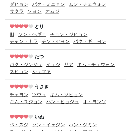
ダヒョン
パク・ミニョン
ムン・チェウォン
サクラ
ソヨン
オムジ
とり
IU
ソン・ヘギョ
チョン・ジヒョン
チャン・ナラ
チン・セヨン
パク・ギュヨン
たつ
パク・ジンジュ
イェジ
リア
キム・チェウォン
スヒョン
シュファ
うさぎ
チェヨン
ツウィ
キム・ソヒョン
キム・ユジョン
ハン・ヒョジュ
オ・ヨンソ
いぬ
ペ・スジ
ソン・イェジン
ハン・ジミン