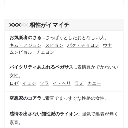
相性がイマイチ
お気楽者のさる
…さっぱりとしたおとなしい人。
キム・アジュン
スヒョン
パク・チョロン
ウナ
ムンビョル
チェヨン
バイタリティあふれるペガサス
…表情豊かでかわいい
女性。
ロゼ
イェジ
ソラ
イ・ヘリ
ラミ
カニー
空想家のコアラ
…素直でまっすぐな性格の女性。
感情を出さない知性派のライオン
…強気で裏表が無く
素直。