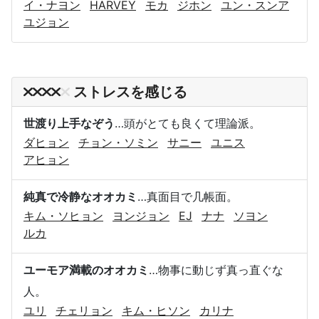
イ・ナヨン
HARVEY
モカ
ジホン
ユン・スンア
ユジョン
ストレスを感じる
世渡り上手なぞう
…頭がとても良くて理論派。
ダヒョン
チョン・ソミン
サニー
ユニス
アヒョン
純真で冷静なオオカミ
…真面目で几帳面。
キム・ソヒョン
ヨンジョン
EJ
ナナ
ソヨン
ルカ
ユーモア満載のオオカミ
…物事に動じず真っ直ぐな
人。
ユリ
チェリョン
キム・ヒソン
カリナ