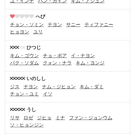
ユ・インナ
ハン・ガイン
キム・アジュン
へび
チョン・ソミン
テヨン
サニー
ティファニー
ヒョヨン
ユリ
ひつじ
キム・ゴウン
チョ・ボア
イ・ナヨン
パク・ソダム
クォン・ナラ
キム・ヨンジ
いのしし
ジス
ナヨン
ナム・ジヒョン
キム・ダミ
チョン・ユミ
イソ
うし
リサ
ロゼ
ジヒョ
ミナ
ファン・ジョンウム
ソ・ヒョンジン