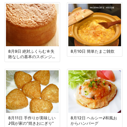
8月9日 絶対ふくらむ☆失
8月10日 簡単たまご雑炊
敗なしの基本のスポンジケ
ーキ
8月11日 手作りが美味しい
8月12日 ヘルシー♪和風お
♪我が家の“焼きおにぎり”
からハンバーグ