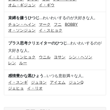
オム・ギジュン
イ・ギウ
束縛を嫌うひつじ
…わいわいするのが大好きな人。
チョン・へイン
マーク
フニ
BOBBY
オ・ソンジュン
イ・スヒョク
プラス思考クリエイターのひつじ
…わいわいするのが
大好きな人。
イ・ミンヒョク
ウニル
ヨサン
シン・ヘソン
レン
ルー
感情豊かな黒ひょう
…いつも意欲満々な人。
イ・スンギ
ジュヨン
アイエム
ジュンQ
ジェヒョ
イ・リオ