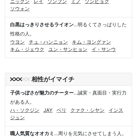
ニックン
レイ
ソンフン
ミノ
ソンヒョク
ソウォン
白黒はっきりさせるライオン
…明るくてさっぱりした
性格の人。
ウヨン
チュ・ハンニョン
キム・ヨングァン
キム・ジェウク
ユン・サンヒョン
イ・サンウ
相性がイマイチ
子供っぽさが魅力のチーター
…誠実・真面目・実行力
がある人。
ハ・ソクジン
JAY
ベリ
クァク・シヤン
インス
ジュン
職人気質なオオカミ
…周りを元気にさせてしまう人。