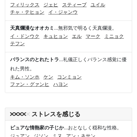
フィリックス
ジェヒ
スティーブ
ユイル
チャ・テヒョン
イ・ジャンウ
天真爛漫なオオカミ
…無邪気で明るく天真爛漫。
イ・ドンウク
キュヒョン
エル
マーク
ミニョク
テフン
バランスのとれたトラ
…礼儀正しくバランス感覚に優
れた男性。
キム・ソンホ
ケン
コンミョン
ファン・グァンヒ
ハヨン
ストレスを感じる
ピュアな情熱家の子じか
…おとなしく穏和な性格。
ジュアン
ジソン
ミヌ
アン・ネサン