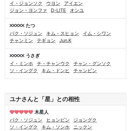
イ・ジョンソク
ウヨン
アイエン
ジョン・ヨンファ
D-LITE
オンユ
たつ
パク・ソジュン
キム・スヒョン
イム・シワン
チャンミン
テギョン
Jun.K
うさぎ
イ・ミンホ
チ・チャンウク
チャン・グンソク
ソ・イングク
キム・ドンヒ
チャンビン
ユナさんと「星」との相性
木星人
パク・ソジュン
ヒョンビン
ジョングク
ソ・イングク
キム・ソンホ
ニックン