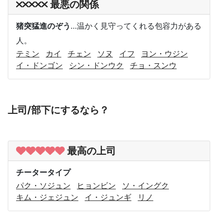
最悪の関係
猪突猛進のぞう
…温かく見守ってくれる包容力がある
人。
テミン
カイ
チェン
ソヌ
イフ
ヨン・ウジン
イ・ドンゴン
シン・ドンウク
チョ・スンウ
上司/部下にするなら？
最高の上司
チータータイプ
パク・ソジュン
ヒョンビン
ソ・イングク
キム・ジェジュン
イ・ジュンギ
リノ