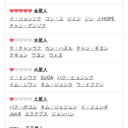
金星人
イ・ジョンソク
コン・ユ
ジミン
ジン
J-HOPE
チャン・グンソク
水星人
チ・チャンウク
カン・ハヌル
チャン・ギヨン
テギョン
ウヨン
ウォヌ
火星人
イ・ドンウク
SUGA
パク・ヒョンシク
イム・シワン
キム・ジュンス
ウ・ドファン
土星人
パク・ボゴム
キム・ジェジュン
イ・ジュンギ
Jun.K
エスクプス
ジョンハン