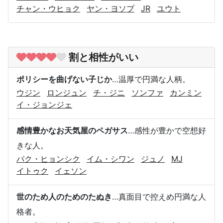
チャン・ウヒョク
ヤン・ヨソプ
JR
ユウト
割と相性がいい
ポリシーを曲げない子じか
…温厚で円満な人柄。
ウジン
ロンジュン
チ・ジニ
ソンファ
カンミン
イ・ジョンジェ
感情豊かなお天気屋のペガサス
…感性が豊かで空想好
きな人。
パク・ヒョンシク
イム・シワン
ジュノ
MJ
イトゥク
イェソン
世のため人のためのたぬき
…真面目で控えめ円満な人
格者。