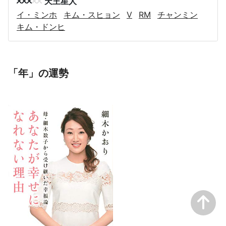
天王星人
イ・ミンホ
キム・スヒョン
V
RM
チャンミン
キム・ドンヒ
「年」の運勢