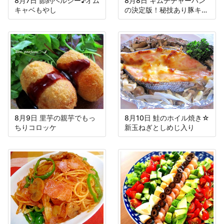
8月7日 節約ヘルシー♪オム
8月8日 キムチチャーハン
キャベもやし
の決定版！秘技あり豚キム
チ焼き飯
8月9日 里芋の親芋でもっ
8月10日 鮭のホイル焼き☆
ちりコロッケ
新玉ねぎとしめじ入り