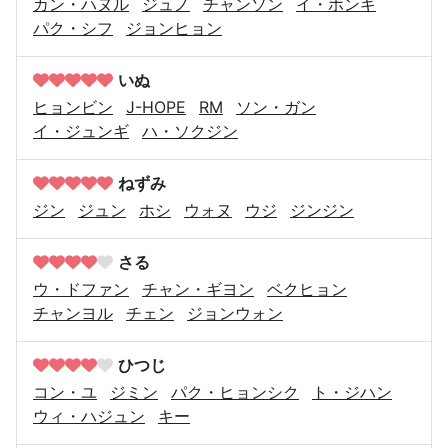
カン・ハヌル
ジュノ
チャンソン
イ・ホンギ
パク・シフ
ジョンヒョン
いぬ
ヒョンビン
J-HOPE
RM
ソン・ガン
イ・ジュンギ
ハ・ソクジン
ねずみ
ジン
ジュン
ホシ
ウォヌ
ウジ
ジンジン
さる
ウ・ドファン
チャン・ギヨン
ベクヒョン
チャンヨル
チェン
ジョンウォン
ひつじ
コン・ユ
ジミン
パク・ヒョンシク
ト・ジハン
ウィ・ハジュン
キー