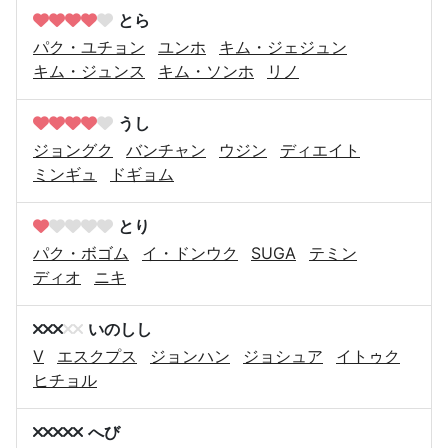
とら
パク・ユチョン
ユンホ
キム・ジェジュン
キム・ジュンス
キム・ソンホ
リノ
うし
ジョングク
バンチャン
ウジン
ディエイト
ミンギュ
ドギョム
とり
パク・ボゴム
イ・ドンウク
SUGA
テミン
ディオ
ニキ
いのしし
V
エスクプス
ジョンハン
ジョシュア
イトゥク
ヒチョル
へび