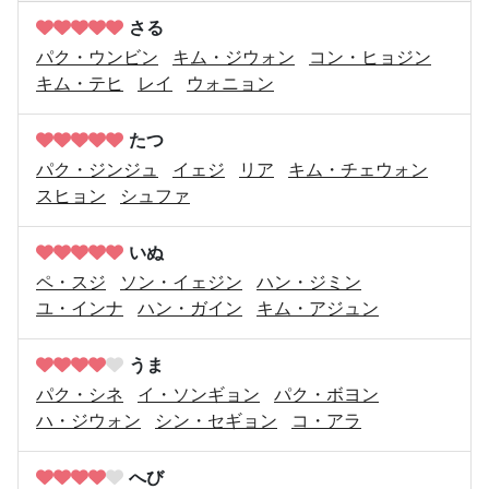
さる
パク・ウンビン
キム・ジウォン
コン・ヒョジン
キム・テヒ
レイ
ウォニョン
たつ
パク・ジンジュ
イェジ
リア
キム・チェウォン
スヒョン
シュファ
いぬ
ペ・スジ
ソン・イェジン
ハン・ジミン
ユ・インナ
ハン・ガイン
キム・アジュン
うま
パク・シネ
イ・ソンギョン
パク・ボヨン
ハ・ジウォン
シン・セギョン
コ・アラ
へび