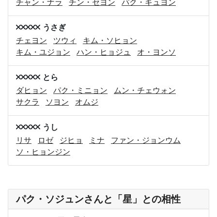
チャン・ナラ
チン・セヨン
パク・ギュヨン
うさぎ
チェヨン
ツウィ
キム・ソヒョン
キム・ユジョン
ハン・ヒョジュ
オ・ヨンソ
とら
ダヒョン
パク・ミニョン
ムン・チェウォン
サクラ
ソヨン
オムジ
うし
リサ
ロゼ
ジヒョ
ミナ
ファン・ジョンウム
ソ・ヒョンジン
パク・ソジュンさんと「星」との相性