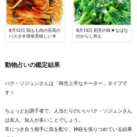
8月12日 鶏もも肉の至高の
8月13日 割烹の味★なばな
パスタ☆簡単美味しい☆
のからし和え
動物占いの鑑定結果
パク・ソジュンさんは「商売上手なチーター」タイプで
す！
ちょっとお調子者で、人当たりのいいパク・ソジュンさん
は友人、知人が多いことでしょう。
常につき合う相手に気を配り、神経を張りつめている結果