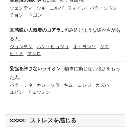
美意識の強いさる
…義理堅く古風的。
ウェンディ
ウギ
エルバ
フィイン
パク・シウン
チョン・ドヨン
直感鋭い人気者のコアラ
…包み込むような暖かさがあ
る人。
ジョンヨン
ハン・ヒョジュ
オ・ヨンソ
ジエ
ヒトミ
マシロ
妥協を許さないライオン
…物事に動じない強さをもっ
た人。
パク・シネ
カン・ソラ
キム・ヨンジ
カズハ
ユビン
チェウォン
ストレスを感じる