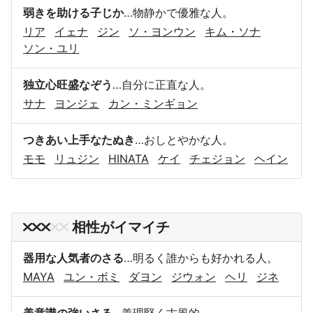
弱きを助ける子じか
…物静かで優雅な人。
リア
イェナ
ジン
ソ・ヨンウン
キム・ソナ
ソン・ユリ
独立心旺盛なぞう
…自分に正直な人。
サナ
ヨンジェ
カン・ミンギョン
つきあい上手なたぬき
…おしとやかな人。
モモ
リュジン
HINATA
ケイ
チェジョン
ヘイン
相性がイマイチ
器用な人気者のさる
…明るく誰からも好かれる人。
MAYA
ユン・ボミ
ダヨン
ジウォン
ヘリ
ジネ