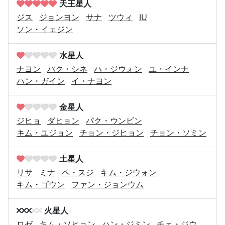
天王星人
ジス
ジョンヨン
サナ
ツウィ
IU
ソン・イェジン
水星人
ナヨン
パク・シネ
ハ・ジウォン
ユ・インナ
ハン・ガイン
イ・ナヨン
金星人
ジヒョ
ダヒョン
パク・ウンビン
キム・ユジョン
チョン・ジヒョン
チョン・ソミン
土星人
リサ
ミナ
ペ・スジ
キム・ジウォン
キム・ゴウン
ファン・ジョンウム
火星人
ロゼ
キム・ソヒョン
ハン・ジミン
チェ・ジウ