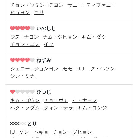
チョン・ソミン
テヨン
サニー
ティファニー
ヒョヨン
ユリ
いのしし
ジス
ナヨン
ナム・ジヒョン
キム・ダミ
チョン・ユミ
イソ
ねずみ
ジェニー
ジョンヨン
モモ
サナ
ク・ヘソン
シン・ミナ
ひつじ
キム・ゴウン
チョ・ボア
イ・ナヨン
パク・ソダム
クォン・ナラ
キム・ヨンジ
とり
IU
ソン・ヘギョ
チョン・ジヒョン