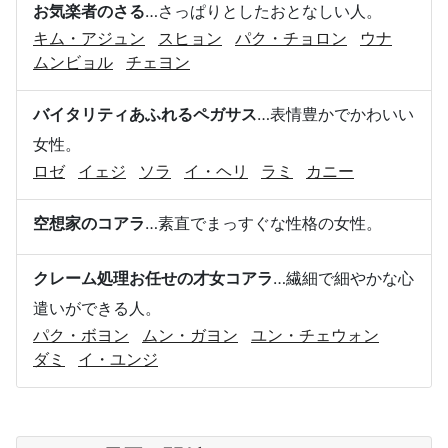
お気楽者のさる
…さっぱりとしたおとなしい人。
キム・アジュン
スヒョン
パク・チョロン
ウナ
ムンビョル
チェヨン
バイタリティあふれるペガサス
…表情豊かでかわいい
女性。
ロゼ
イェジ
ソラ
イ・ヘリ
ラミ
カニー
空想家のコアラ
…素直でまっすぐな性格の女性。
クレーム処理お任せの才女コアラ
…繊細で細やかな心
遣いができる人。
パク・ボヨン
ムン・ガヨン
ユン・チェウォン
ダミ
イ・ユンジ