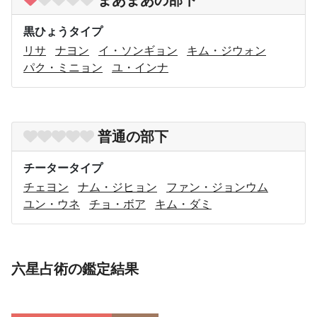
まあまあの部下
黒ひょうタイプ
リサ
ナヨン
イ・ソンギョン
キム・ジウォン
パク・ミニョン
ユ・インナ
普通の部下
チータータイプ
チェヨン
ナム・ジヒョン
ファン・ジョンウム
ユン・ウネ
チョ・ボア
キム・ダミ
六星占術の鑑定結果