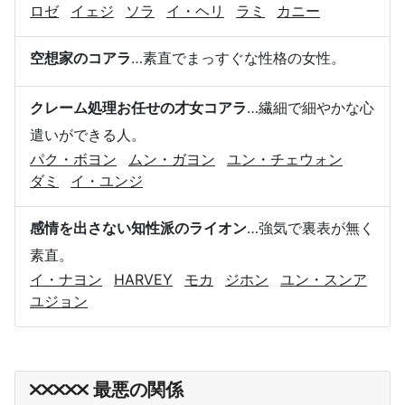
ロゼ
イェジ
ソラ
イ・ヘリ
ラミ
カニー
空想家のコアラ
…素直でまっすぐな性格の女性。
クレーム処理お任せの才女コアラ
…繊細で細やかな心
遣いができる人。
パク・ボヨン
ムン・ガヨン
ユン・チェウォン
ダミ
イ・ユンジ
感情を出さない知性派のライオン
…強気で裏表が無く
素直。
イ・ナヨン
HARVEY
モカ
ジホン
ユン・スンア
ユジョン
最悪の関係