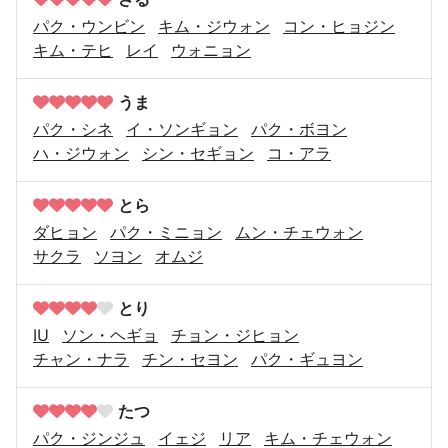
パク・ウンビン
キム・ジウォン
コン・ヒョジン
キム・テヒ
レイ
ウォニョン
うま
パク・シネ
イ・ソンギョン
パク・ボヨン
ハ・ジウォン
シン・セギョン
コ・アラ
とら
ダヒョン
パク・ミニョン
ムン・チェウォン
サクラ
ソヨン
オムジ
とり
IU
ソン・ヘギョ
チョン・ジヒョン
チャン・ナラ
チン・セヨン
パク・ギュヨン
たつ
パク・ジンジュ
イェジ
リア
キム・チェウォン