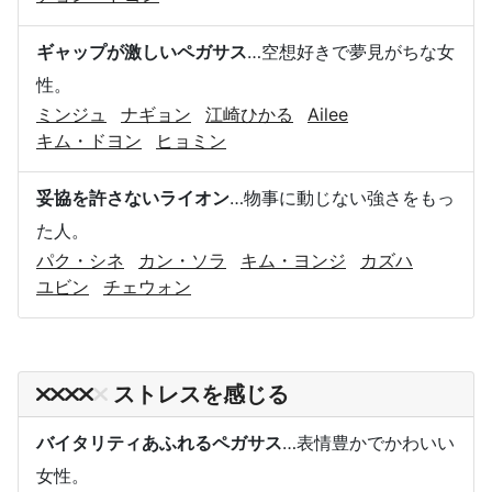
ギャップが激しいペガサス
…空想好きで夢見がちな女
性。
ミンジュ
ナギョン
江崎ひかる
Ailee
キム・ドヨン
ヒョミン
妥協を許さないライオン
…物事に動じない強さをもっ
た人。
パク・シネ
カン・ソラ
キム・ヨンジ
カズハ
ユビン
チェウォン
ストレスを感じる
バイタリティあふれるペガサス
…表情豊かでかわいい
女性。