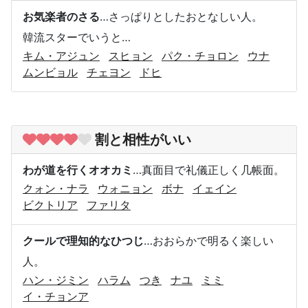
お気楽者のさる
…さっぱりとしたおとなしい人。
韓流スターでいうと…
キム・アジュン
スヒョン
パク・チョロン
ウナ
ムンビョル
チェヨン
ドヒ
割と相性がいい
わが道を行くオオカミ
…真面目で礼儀正しく几帳面。
クォン・ナラ
ウォニョン
ボナ
イェイン
ビクトリア
ファリタ
クールで理知的なひつじ
…おおらかで明るく楽しい
人。
ハン・ジミン
ハラム
つき
ナユ
ミミ
イ・チョンア