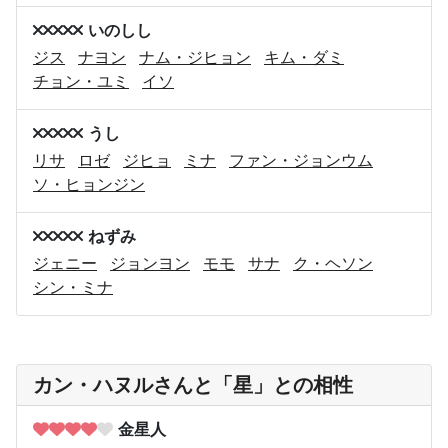
いのしし
ジス
ナヨン
ナム・ジヒョン
キム・ダミ
チョン・ユミ
イソ
うし
リサ
ロゼ
ジヒョ
ミナ
ファン・ジョンウム
ソ・ヒョンジン
ねずみ
ジェニー
ジョンヨン
モモ
サナ
ク・ヘソン
シン・ミナ
カン・ハヌルさんと「星」との相性
金星人