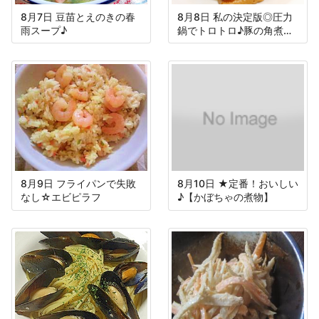
8月7日 豆苗とえのきの春
8月8日 私の決定版◎圧力
雨スープ♪
鍋でトロトロ♪豚の角煮＆
大根
8月9日 フライパンで失敗
8月10日 ★定番！おいしい
なし☆エビピラフ
♪【かぼちゃの煮物】