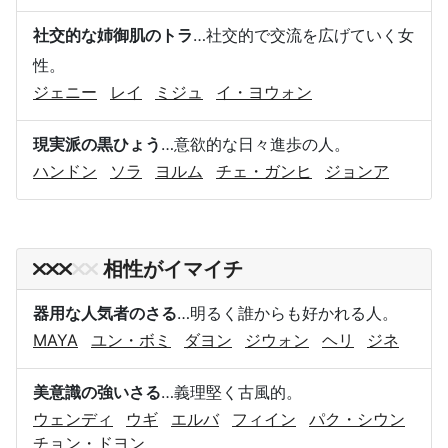
社交的な姉御肌のトラ
…社交的で交流を広げていく女
性。
ジェニー
レイ
ミジュ
イ・ヨウォン
現実派の黒ひょう
…意欲的な日々進歩の人。
ハンドン
ソラ
ヨルム
チェ・ガンヒ
ジョンア
相性がイマイチ
器用な人気者のさる
…明るく誰からも好かれる人。
MAYA
ユン・ボミ
ダヨン
ジウォン
ヘリ
ジネ
美意識の強いさる
…義理堅く古風的。
ウェンディ
ウギ
エルバ
フィイン
パク・シウン
チョン・ドヨン