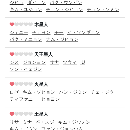
ジヒョ
ダヒョン
パク・ウンビン
キム・ユジョン
チョン・ジヒョン
チョン・ソミン
木星人
ジェニー
チェヨン
モモ
イ・ソンギョン
パク・ミニョン
ナム・ジヒョン
天王星人
ジス
ジョンヨン
サナ
ツウィ
IU
ソン・イェジン
火星人
ロゼ
キム・ソヒョン
ハン・ジミン
チェ・ジウ
ティファニー
ヒョヨン
土星人
リサ
ミナ
ペ・スジ
キム・ジウォン
キム・ゴウン
ファン・ジョンウム