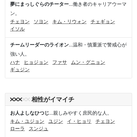
夢にまっしぐらのチーター
…働き者のキャリアウーマ
ン。
チェヨン
ソヨン
キム・リウォン
チェギョン
イソル
チームリーダーのライオン
…温和・慎重派で警戒心が
強い人。
ハナ
ヒョジョン
ファサ
ムン・グニョン
ギュジン
相性がイマイチ
お人よしなひつじ
…親しみやすく庶民的な人。
キム・ユジョン
ユジン
イ・ヒョリ
チェヨン
ローラ
スンジュ