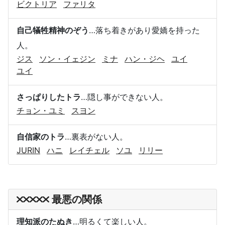
ビクトリア
ファリタ
自己犠牲精神のぞう
…落ち着きがあり愛嬌を持った
人。
ジス
ソン・イェジン
ミナ
ハン・ジヘ
ユイ
ユイ
さっぱりしたトラ
…隠し事ができない人。
チョン・ユミ
スヨン
自信家のトラ
…裏表がない人。
JURIN
ハニ
レイチェル
ソユ
リリー
最悪の関係
理知派のたぬき
…明るくて楽しい人。