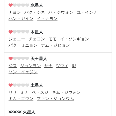
水星人
ナヨン
パク・シネ
ハ・ジウォン
ユ・インナ
ハン・ガイン
イ・ナヨン
木星人
ジェニー
チェヨン
モモ
イ・ソンギョン
パク・ミニョン
ナム・ジヒョン
天王星人
ジス
ジョンヨン
サナ
ツウィ
IU
ソン・イェジン
土星人
リサ
ミナ
ペ・スジ
キム・ジウォン
キム・ゴウン
ファン・ジョンウム
火星人