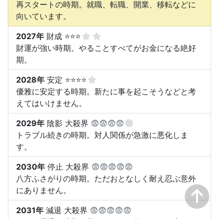
再スタートの時期。就職、転職、開業、移転などに
向いています。
2027年
財成 ⭐⭐⭐
財運が強い時期。やることすべてがお金になる絶好
期。
2028年
安定 ⭐⭐⭐⭐
優雅に安定する時期。新たに事を起こそうなどと考
えてはいけません。
2029年
陰影 大殺界
😨😨😨😨
トラブル続きの時期。対人関係が急激に悪化しま
す。
2030年
停止 大殺界
😨😨😨😨😨
八方ふさがりの時期。ただおとなしく耐え忍ぶ意外
にありません。
2031年
減退 大殺界
😨😨😨😨😨