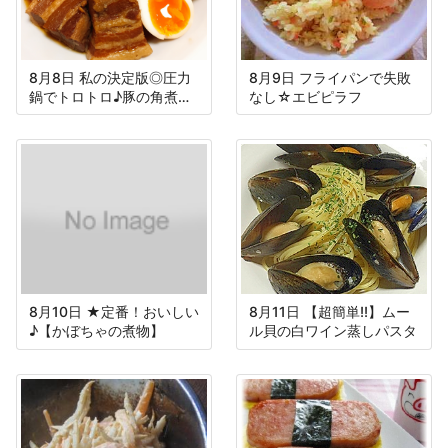
8月8日 私の決定版◎圧力
8月9日 フライパンで失敗
鍋でトロトロ♪豚の角煮＆
なし☆エビピラフ
大根
8月10日 ★定番！おいしい
8月11日 【超簡単!!】ムー
♪【かぼちゃの煮物】
ル貝の白ワイン蒸しパスタ