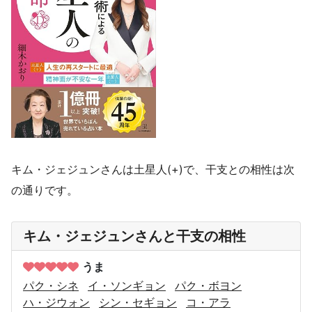
キム・ジェジュンさんは土星人(+)で、干支との相性は次
の通りです。
キム・ジェジュンさんと干支の相性
うま
パク・シネ
イ・ソンギョン
パク・ボヨン
ハ・ジウォン
シン・セギョン
コ・アラ