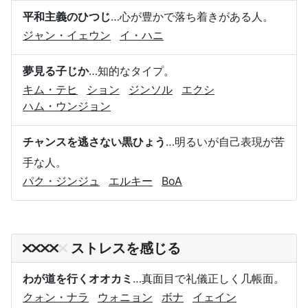
平和主義のひつじ
…心が豊かで落ち着きがある人。
ジャン・イェウン
イ・ハニ
夢見る子じか
…知的なタイプ。
キム・テヒ
ション
ジンソル
エクシ
ハム・ウンジョン
チャンスを逃さない黒ひょう
…明るいが自己表現が苦
手な人。
パク・ジンジュ
エルキー
BoA
ストレスを感じる
わが道を行くオオカミ
…真面目で礼儀正しく几帳面。
クォン・ナラ
ウォニョン
ボナ
イェイン