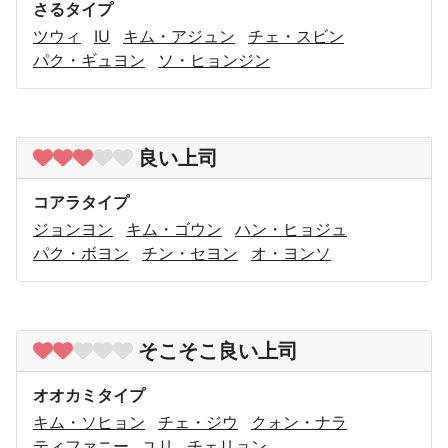
さるタイプ
ツウィ
IU
キム・アジュン
チェ・スビン
パク・ギュヨン
ソ・ヒョンジン
良い上司
コアラタイプ
ジョンヨン
キム・ゴウン
ハン・ヒョジュ
パク・ボヨン
チン・セヨン
オ・ヨンソ
そこそこ良い上司
オオカミタイプ
キム・ソヒョン
チェ・ジウ
クォン・ナラ
ティファニー
ユリ
チェリョン