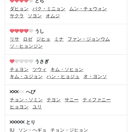
とら
ダヒョン
パク・ミニョン
ムン・チェウォン
サクラ
ソヨン
オムジ
うし
リサ
ロゼ
ジヒョ
ミナ
ファン・ジョンウム
ソ・ヒョンジン
うさぎ
チェヨン
ツウィ
キム・ソヒョン
キム・ユジョン
ハン・ヒョジュ
オ・ヨンソ
へび
チョン・ソミン
テヨン
サニー
ティファニー
ヒョヨン
ユリ
とり
IU
ソン・ヘギョ
チョン・ジヒョン